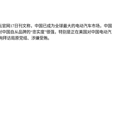
坛官网17日刊文称，中国已成为全球最大的电动汽车市场，中国
中国自从品牌的“忠实度”很强，特别是正在美国对中国电动汽
查询拜访局原党组、涉嫌受贿。