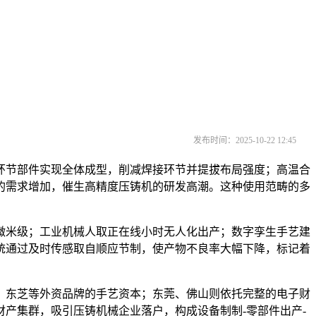
发布时间：2025-10-22 12:45
节部件实现全体成型，削减焊接环节并提拔布局强度；高温合
的需求增加，催生高精度压铸机的研发高潮。这种使用范畴的多
米级；工业机械人取正在线小时无人化出产；数字孪生手艺建
统通过及时传感取自顺应节制，使产物不良率大幅下降，标记着
东芝等外资品牌的手艺资本；东莞、佛山则依托完整的电子财
产集群，吸引压铸机械企业落户，构成设备制制-零部件出产-