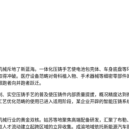
械斥地了新蓝海。一体化压铸手艺使电池包壳体、车身底盘等环
取得冲破。医疗设备范畴对骨科植入物、手术器械等细密零部件
跟跑者向并跑者跃迁。
、实空压铸手艺的普及使压铸件内部质量提拔，概况精度达到微
工艺优化范畴的使用已进入适用阶段，某企业开辟的智能压铸系
械行业的黄金双核。姑苏等地聚焦高端配备研发，汇聚了布勒、
取人才流动建立起跨区域的立异收集。成渝地域依托新能源汽车财