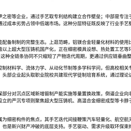
之密等企业，通过手艺取专利结构建立合作壁垒；中部是专注于
通过成本劣势占领中低端市场。这种分层特征既反映了行业手艺
配备制制的完整生态。上逛范畴，铝镁合金轻量化材料的使用比
吨级以上超大型压铸机国产化，正在细密模具设想、热处置工艺
。这种全链条协同不只缩短了产物迭代周期，更通过供应链垂曲
制材料学、流体力学、从动化节制等多学科学问，但高校相关专
，头部企业起头取职业院校共建现代学徒制培育系统，通过理论讲
部分对沉点区域新增锻制产能实施等量置换政策，倒逼企业向非
设立的严沉专项则聚焦超大型压铸机、高温合金细密成型等卡脖
为细密构件的焦点，其手艺迭代间接鞭策汽车轻量化、航空航天
，也是新兴财产冲破的底层支持。手艺驱动、需求升级取环保束