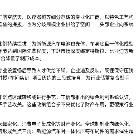
航空航天、医疗器械等细分范畴的专业化厂商，以特色工艺构
壁垒的提拔，也为分歧规模企业供给了空间——头部企业向系统
例持续提拔，为新能源汽车电池包壳体、车身底盘一体化成型
等环节达到国际先辈程度；下逛市场深度绑定特斯拉、比亚迪等新
整合降低了制形成本。
业设置畅后导致人才供给不脚。企业遍及反映，既懂保守压铸
授+车间实训+项目历练的三段式培育，为行业储蓄复合型手
沉点区域转移或进行手艺；工信部推出的绿色制制系统认证，
子手艺攻关。这些政策组合拳不只优化了财产布局，更鞭策行业
细密化、消费电子集成化等财产变化。全球制制业向绿色化、
缚形成焦点三角：新能源汽车对一体化压铸布局件的需求催生超