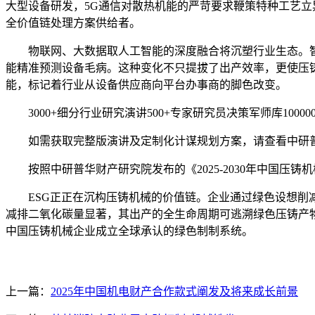
大型设备研发，5G通信对散热机能的严苛要求鞭策特种工艺立
全价值链处理方案供给者。
物联网、大数据取人工智能的深度融合将沉塑行业生态。智能
能精准预测设备毛病。这种变化不只提拔了出产效率，更使压
能，标记着行业从设备供应商向平台办事商的脚色改变。
3000+细分行业研究演讲500+专家研究员决策军师库1000
如需获取完整版演讲及定制化计谋规划方案，请查看中研普华财
按照中研普华财产研究院发布的《2025-2030年中国压
ESG正正在沉构压铸机械的价值链。企业通过绿色设想削减
减排二氧化碳量显著，其出产的全生命周期可逃溯绿色压铸产
中国压铸机械企业成立全球承认的绿色制制系统。
上一篇：
2025年中国机电财产合作款式阐发及将来成长前景