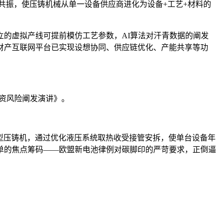
共振，使压铸机械从单一设备供应商进化为设备+工艺+材料的
的虚拟产线可提前模仿工艺参数，AI算法对汗青数据的阐发
财产互联网平台已实现设想协同、供应链优化、产能共享等功
投资风险阐发演讲》。
型压铸机，通过优化液压系统取热收受接管安拆，使单台设备年
单的焦点筹码——欧盟新电池律例对碳脚印的严苛要求，正倒逼