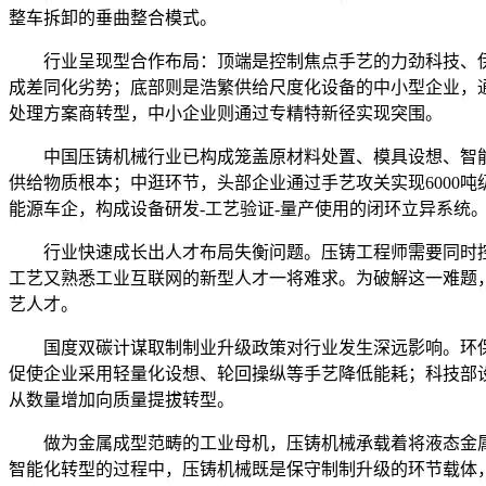
整车拆卸的垂曲整合模式。
行业呈现型合作布局：顶端是控制焦点手艺的力劲科技、伊
成差同化劣势；底部则是浩繁供给尺度化设备的中小型企业，
处理方案商转型，中小企业则通过专精特新径实现突围。
中国压铸机械行业已构成笼盖原材料处置、模具设想、智能
供给物质根本；中逛环节，头部企业通过手艺攻关实现6000
能源车企，构成设备研发-工艺验证-量产使用的闭环立异系统
行业快速成长出人才布局失衡问题。压铸工程师需要同时控
工艺又熟悉工业互联网的新型人才一将难求。为破解这一难题
艺人才。
国度双碳计谋取制制业升级政策对行业发生深远影响。环保
促使企业采用轻量化设想、轮回操纵等手艺降低能耗；科技部
从数量增加向质量提拔转型。
做为金属成型范畴的工业母机，压铸机械承载着将液态金属
智能化转型的过程中，压铸机械既是保守制制升级的环节载体