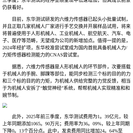
三季度，东华测试的经停业绩呈现中低速增加，但其成长前景
仍获看好。
目前，东华测试研发的六维力传感器已起头小批量试制，
并且正取几家机械人厂家进行手艺交换并开展样品试用，将来
将普遍使用于人形机械人、工业机械人、航空航天、汽车、电
子、医疗等范畴，无望成为公司的新增加点。值得一提的是，
2024年经扩项，东华校准尝试室成为国内首批具备机械人力/
力矩传感器检测能力的CNAS尝试室。
据悉，六维力传感器是人形机械人的环节部件，次要搭载
于机械人的手腕、脚踝等部位，能同步检测三个标的目的的力
和三个标的目的的力矩，为机械人供给完整的力觉反馈，相当
于为机械人安拆了“触觉神经”系统，帮帮机械人实现精准和和
婉节制。
此外，2025年前三季度，东华测试费用为1。39亿元，较
上年同期添加1065。90万元；费用率为36。09%，较上年同期
下降0。13个百分点。此中，发卖费用同比增加24。64%至