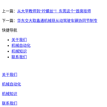
上一篇：
从大学教师到“拧螺丝”！东莞这个“首席技师
下一篇：
华东交大取鑫通机械获从动驾驶车辆协同节制专
快捷导航
关于我们
机械自动化
机械知识
联系我们
关于我们
机械自动化
机械知识
联系我们