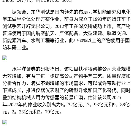
2486。24万元，同比增加0。50%。
据领会，东华测试是国内领先的布局力学机能研究和电化
学工做坐全体处理方案企业，前身为成立于1993年的靖江东华
测试手艺开辟无限公司，2012年正在深交所成功上市，其产物
普遍使用于国内航空航天、严沉配备、大型建建、轨道交通、
新能源汽车、水利工程等行业，此中60%以上的产物使用于国
防科研工业。
承平洋证券的研报指出，该项目扶植将帮推公司营业规模
无效增加，有益于进一步提高公司产物手艺工艺、质量程度和
分析合作力，满脚不竭增加的市场需求，可以或许带动行业上
下逛成长，推进仪器仪表财产的转型升级和国产化替代。同时
叠加结构机械人用力传感器的前景广漠，估计该公司2025
年-2027年的停业收入别离为6。32亿元、7。93亿元和9。88亿
元，2。23亿元和2。79亿元。