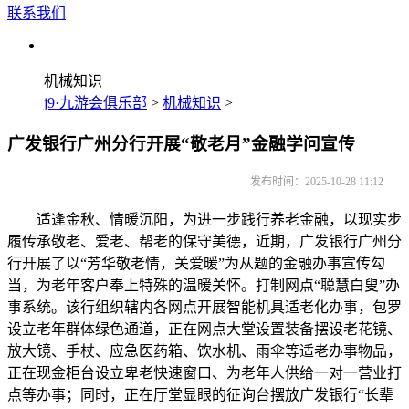
联系我们
机械知识
j9·九游会俱乐部
>
机械知识
>
广发银行广州分行开展“敬老月”金融学问宣传
发布时间：2025-10-28 11:12
适逢金秋、情暖沉阳，为进一步践行养老金融，以现实步
履传承敬老、爱老、帮老的保守美德，近期，广发银行广州分
行开展了以“芳华敬老情，关爱暖”为从题的金融办事宣传勾
当，为老年客户奉上特殊的温暖关怀。打制网点“聪慧白叟”办
事系统。该行组织辖内各网点开展智能机具适老化办事，包罗
设立老年群体绿色通道，正在网点大堂设置装备摆设老花镜、
放大镜、手杖、应急医药箱、饮水机、雨伞等适老办事物品，
正在现金柜台设立卑老快速窗口、为老年人供给一对一营业打
点等办事；同时，正在厅堂显眼的征询台摆放广发银行“长辈