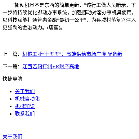
“挪动机具不是东西的简单更新，”该行工做人员暗示，下
一步将持续优化挪动办事系统，加强挪动对客办事机具使用，
以科技赋能打通普惠金融“最初一公里”，为县域村落复兴注入
更强劲的金融动力。(唐堃)。
上一篇：
机械工业“十五五”：高端供给市场广漠 配备新
下一篇：
江西若何打制VR财产高地
快捷导航
关于我们
机械自动化
机械知识
联系我们
关于我们