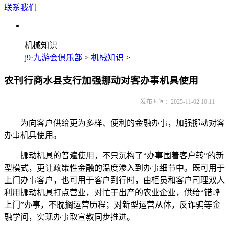
联系我们
机械知识
j9·九游会俱乐部
>
机械知识
>
农刊行商水县支行加强挪动对客办事机具使用
发布时间：2025-11-02 10:11
为向客户供给更为多样、便利的金融办事，加强挪动对客
办事机具使用。
挪动机具的普遍使用，不只沉构了“办事围着客户转”的新
型模式，更让政策性金融的温度渗入到办事细节中。既可用于
上门办事客户，也可用于客户到行时，由柜员和客户司理双人
利用挪动机具打点营业，对忙于出产的农业企业，供给“错峰
上门”办事，不耽搁运营历程；对新型运营从体，反诈骗等金
融学问，实现办事取宣教同步推进。