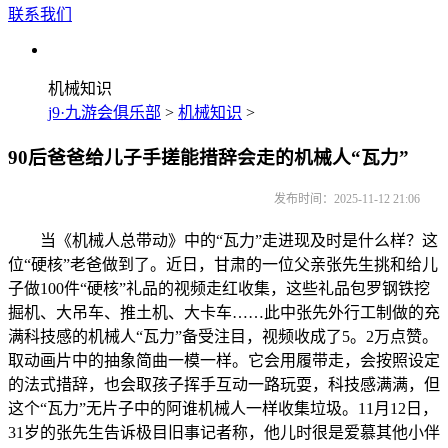
联系我们
机械知识
j9·九游会俱乐部
>
机械知识
>
90后爸爸给儿子手搓能措辞会走的机械人“瓦力”
发布时间：2025-11-12 21:06
当《机械人总带动》中的“瓦力”走进现及时是什么样？这
位“硬核”老爸做到了。近日，甘肃的一位父亲张先生挑和给儿
子做100件“硬核”礼品的视频走红收集，这些礼品包罗钢铁挖
掘机、大吊车、推土机、大卡车……此中张先外行工制做的充
满科技感的机械人“瓦力”备受注目，视频收成了5。2万点赞。
取动画片中的抽象简曲一模一样。它会用履带走，会按照设定
的法式措辞，也会取孩子挥手互动一路玩耍，科技感满满，但
这个“瓦力”无片子中的阿谁机械人一样收集垃圾。11月12日，
31岁的张先生告诉极目旧事记者称，他儿时很是爱慕其他小伴