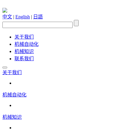
中文
|
English
|
日語
关于我们
机械自动化
机械知识
联系我们
关于我们
机械自动化
机械知识