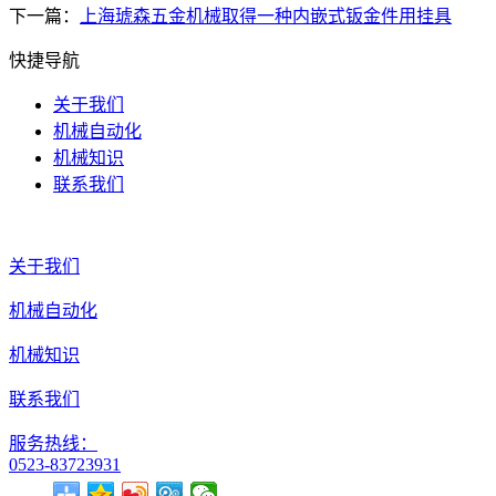
下一篇：
上海琥森五金机械取得一种内嵌式钣金件用挂具
快捷导航
关于我们
机械自动化
机械知识
联系我们
关于我们
机械自动化
机械知识
联系我们
服务热线：
0523-83723931