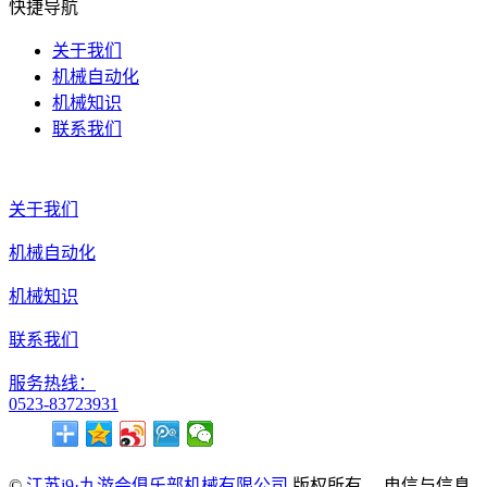
快捷导航
关于我们
机械自动化
机械知识
联系我们
关于我们
机械自动化
机械知识
联系我们
服务热线：
0523-83723931
©
江苏j9·九游会俱乐部机械有限公司
版权所有. 电信与信息