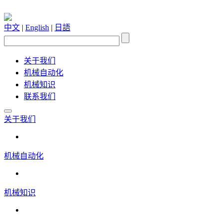
中文
|
English
|
日語
关于我们
机械自动化
机械知识
联系我们
关于我们
机械自动化
机械知识