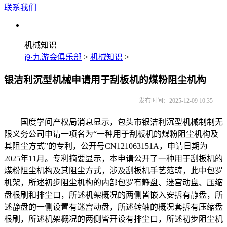
联系我们
机械知识
j9·九游会俱乐部
>
机械知识
>
银洁利沉型机械申请用于刮板机的煤粉阻尘机构
发布时间：2025-12-09 10:35
国度学问产权局消息显示，包头市银洁利沉型机械制制无
限义务公司申请一项名为“一种用于刮板机的煤粉阻尘机构及
其阻尘方式”的专利，公开号CN121063151A，申请日期为
2025年11月。专利摘要显示，本申请公开了一种用于刮板机的
煤粉阻尘机构及其阻尘方式，涉及刮板机手艺范畴，此中包罗
机架，所述初步阻尘机构的内部包罗有静盘、迷宫动盘、压缩
盘根刷和排尘口，所述机架概况的两侧皆嵌入安拆有静盘，所
述静盘的一侧设置有迷宫动盘，所述转轴的概况套拆有压缩盘
根刷，所述机架概况的两侧皆开设有排尘口，所述初步阻尘机