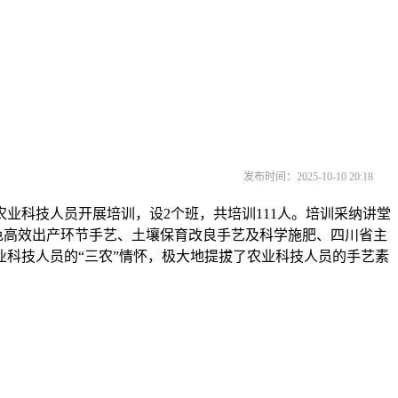
发布时间：2025-10-10 20:18
农业科技人员开展培训，设2个班，共培训111人。培训采纳讲堂
色高效出产环节手艺、土壤保育改良手艺及科学施肥、四川省主
科技人员的“三农”情怀，极大地提拔了农业科技人员的手艺素