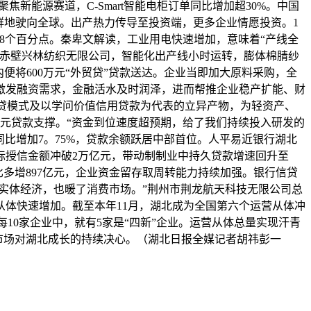
新能源赛道，C-Smart智能电柜订单同比增加超30%。中国
群地驶向全球。出产热力传导至投资端，更多企业情愿投资。1
5。8个百分点。秦卑文解读，工业用电快速增加，意味着“产线全
在赤壁兴林纺织无限公司，智能化出产线小时运转，膨体棉腈纱
将600万元“外贸贷”贷款送达。企业当即加大原料采购，全
激发融资需求，金融活水及时润泽，进而帮推企业稳产扩能、财
上快贷模式及以学问价值信用贷款为代表的立异产物，为轻资产、
元贷款支撑。“资金到位速度超预期，给了我们持续投入研发的
同比增加7。75%，贷款余额跃居中部首位。人平易近银行湖北
标授信金额冲破2万亿元，带动制制业中持久贷款增速回升至
比多增897亿元，企业资金留存取周转能力持续加强。银行信贷
实体经济，也暖了消费市场。”荆州市荆龙航天科技无限公司总
体快速增加。截至本年11月，湖北成为全国第六个运营从体冲
每10家企业中，就有5家是“四新”企业。运营从体总量实现汗青
市场对湖北成长的持续决心。（湖北日报全媒记者胡祎彭一