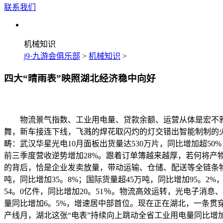
联系我们
机械知识
j9·九游会俱乐部
>
机械知识
>
四大“晴雨表”映照湖北经济稳中向好
物流景气指数、工业用电量、贷款余额、运营从体是宏不雅经
舞，新车接连下线，飞溅的焊花取闪灼的灯交错出智能制制的火
畴：武汉华星光电10月面板出货量达530万片，同比增加超
前三季度营收逆势增加28%。跟着订单簿越来越厚，若何将产
的背后，恰是企业发卖放量，带动运输、仓储、配送等全链条物
吨，同比增加35。8%；国际货量超45万吨，同比增加95。
54。0亿件，同比增加20。51％。物流高效运转，光电子消
量同比增加6。5%，增速居中部首位。现在正在湖北，一条贯
产线月，湖北这张“电表”持续向上跳动全省工业用电量同比增加