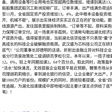
备、通用设备等行业用电也实现超两位数增加，增速别离达13。
船舶集团武船沉工新洲双柳厂区，订单丰满，出产线满负荷运转
至11月，全省固定资产投资增加13。4%，此中根本设备投资增
开、机械不歇”，展示出实体经济实实正在正在的扩张动能。
线源源产出，发往国表里服拆制制商。“订单等不起，原料采购
力保障订单交付。这一场景并非孤例，它清晰勾勒出湖北经济
产提质升级。值得留意的是，当前湖北信贷投放不只表现“量”的
高成长的科技企业破解融资瓶颈。武汉盛为芯科技公司正在研
底气！”公司董事长邱德明的话语，折射出金融立异对科技企业的
省分行货泉政策处二级调研员李松引见，本年以来，一揽子增
12。6%，较上年同期加速2。64个百分点。取此同时，政策
“活水”加快涌流，无效提振企业取居平易近预期，鞭策市场从
司理胡莉莉暗示，拿到湖北银行的信贷，让企业敢扩大出产，
破1000万户的省份。规模扩大的同时，质效较着提拔。全省“四
性逾越，为湖北加速建成中部地域兴起主要计谋支点供给了底
苇）！