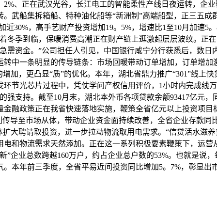
2%、正在武汉光谷，长江电工的智能柔性产线日夜运转，企业聚焦
。武船集拆箱船、特种油化船等“新洲制”高端船型，正三五成
加近30%，高手艺财产投资增加19。5%，增速比1至10月加速
跟着冬季到临，保暖消费高潮正在财产链上逛激起层层波纹。正
急需资金。”公司担任人引见，中国银行咸宁分行获悉后，数日内便
运转中一条明显的传导链条：市场回暖带动订单增加，订单增加
增加，更凸显“质”的优化。本年，湖北省鼎力推广“301”线
发环节光芯片过程中，凭仗学问产权信用评价，1小时内完成线万
强支持。截至10月末，湖北本外币各项贷款余额93417亿元，
量金融政策正在我省快速落地实施，鞭策全省亿元以上投资项目
盈利传导至市场从体，带动企业资金面持续改善，全省企业存款同
体扩大聘请取投资，进一步拉动物流取用电需求。“信贷活水滋养
用电和物流需求天然添加。正在这一系列积极要素鞭策下，运营从
新”企业总数跨越160万户，约占企业总户数的53%。也就是说，
气。本年前三季度，全省平易近间投资同比增加5。7%，彰显出