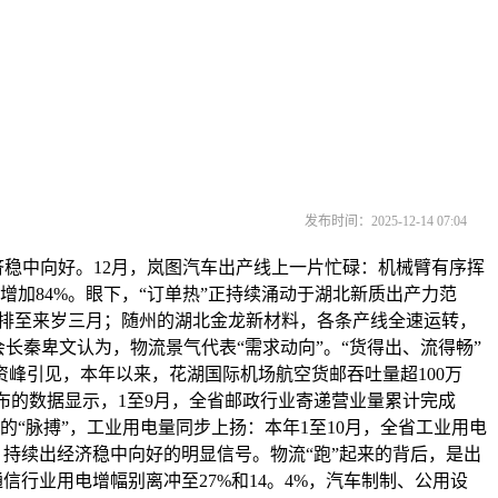
发布时间：2025-12-14 07:04
稳中向好。12月，岚图汽车出产线上一片忙碌：机械臂有序挥
加84%。眼下，“订单热”正持续涌动于湖北新质出产力范
单已排至来岁三月；随州的湖北金龙新材料，各条产线全速运转，
长秦卑文认为，物流景气代表“需求动向”。“货得出、流得畅”
峰引见，本年以来，花湖国际机场航空货邮吞吐量超100万
发布的数据显示，1至9月，全省邮政行业寄递营业量累计完成
的“脉搏”，工业用电量同步上扬：本年1至10月，全省工业用电
，持续出经济稳中向好的明显信号。物流“跑”起来的背后，是出
行业用电增幅别离冲至27%和14。4%，汽车制制、公用设