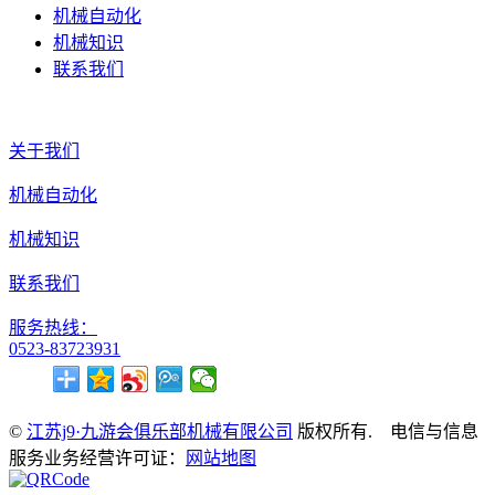
机械自动化
机械知识
联系我们
关于我们
机械自动化
机械知识
联系我们
服务热线：
0523-83723931
©
江苏j9·九游会俱乐部机械有限公司
版权所有. 电信与信息
服务业务经营许可证：
网站地图