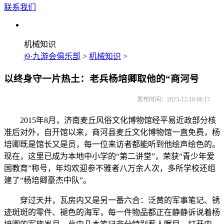
联系我们
机械知识
j9·九游会俱乐部
>
机械知识
>
以终身守一片热土：老兵杨培卿取他的“商河号
发布时间：2025-12-18 06:17
2015年8月，济南麦丘风俗文化博物馆经平易近政部分核
准后对外，自开馆以来，商河县麦丘文化博物馆一直免费，杨
培卿既是馆长又是员，每一位来访者都能听到他绘声绘色的。
现在，这里已成为本地中小学的“第二讲堂”，荣获“青少年爱
国教育”称号，年均欢迎参不雅者八万余人次，多所学校还组
建了“杨培卿豪杰中队”。
穿过天井，瓦房内又是另一番六合：泛黄的军事笔记、锈
迹斑斑的零件、褪色的海军，每一件物品都正在静静诉说着杨