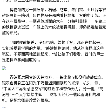
下来，他已正在博物馆上破费近百万元。
博物馆的另一侧展馆，石碾、纺车、老门窗、土灶台等农
耕器具划一陈列，每件物品旁都贴着杨培卿手写的申明牌。正
在这些藏品中，一辆通体斑驳的木车非分特别显眼——车轮上
的铁箍锈迹斑斑，车辕上的木纹被磨得滑腻，却仍然连结着完
整的布局。
“那时候前提差，没有电脑，端赖手写，现正在翻起来，
实能感受到学问的力量。”筹建博物馆时，他从箱底翻出这些
笔记，不寒而栗地塑封起来，“想让孩子们看看，昔时的甲士
是怎样靠学问国度的”。
青砖瓦房围合的天井地方，一架米格-9和役机静静伫立。
银灰色机身正在阳光下泛着温润而刚毅的光泽，机头一侧，
“中国人平易近意愿空军”的红色字样苍劲无力；另一侧，“商
河号”三个大字熠熠生辉——这架历经七十载风雨洗礼的和
机，是杨培卿最珍爱的藏品。