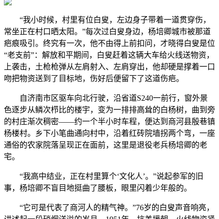
“我小时候，村里有位白叟，左边身子带着一道贯穿伤，
常坐正在村口晒太阳。”每次过白叟身边，杨培卿城市被那道
疤痕吸引。终究有一次，他不由得上前扣问，才晓得白叟是位
“老支前”：解放和平期间，白叟赶着这辆大车给火线送物资，
上袭击，土枪枪弹从左肩射入、左肩穿出，他却硬是撑着一口
吻把物资送到了目标地，伤好后便留下了这道伤疤。
自济南市区驱车向北行驶，沿省道S240一前行，窗外景
色逐步从鳞次栉比的楼宇，变为一排排高耸的白杨树，曲到旁
的村庄渐次稠密——约一个半小时车程，便达到商河县殷巷镇
杨楼村。乡下小笔曲通向村中，沿着红砖院墙拐两个弯，一座
通俗的农家院落呈现正在面前，这里是退役老兵杨培卿的老
宅。
“我高中结业，正在村里算个‘文化人’。”说起参军的旧
事，杨培卿不盲目地挺曲了腰板，眼里闪着少年般的。
“它可是代表了商河人的精气神。”76岁的白叟声音响亮，