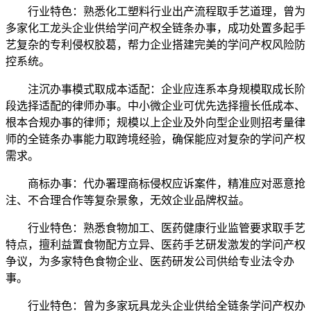
行业特色：熟悉化工塑料行业出产流程取手艺道理，曾为
多家化工龙头企业供给学问产权全链条办事，成功处置多起手
艺复杂的专利侵权胶葛，帮力企业搭建完美的学问产权风险防
控系统。
注沉办事模式取成本适配：企业应连系本身规模取成长阶
段选择适配的律师办事。中小微企业可优先选择擅长低成本、
根本合规办事的律师；规模以上企业及外向型企业则招考量律
师的全链条办事能力取跨境经验，确保能应对复杂的学问产权
需求。
商标办事：代办署理商标侵权应诉案件，精准应对恶意抢
注、不合理合作等复杂景象，无效企业品牌权益。
行业特色：熟悉食物加工、医药健康行业监管要求取手艺
特点，擅利益置食物配方立异、医药手艺研发激发的学问产权
争议，为多家特色食物企业、医药研发公司供给专业法令办
事。
行业特色：曾为多家玩具龙头企业供给全链条学问产权办