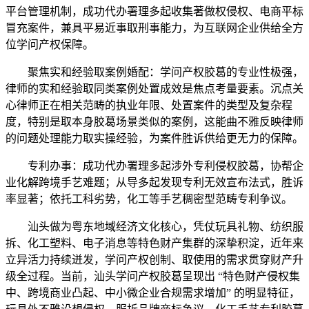
平台管理机制，成功代办署理多起收集著做权侵权、电商平标
冒充案件，兼具平易近事取刑事能力，为互联网企业供给全方
位学问产权保障。
聚焦实和经验取案例婚配：学问产权胶葛的专业性极强，
律师的实和经验取同类案例处置成效是焦点考量要素。沉点关
心律师正在相关范畴的执业年限、处置案件的类型及复杂程
度，特别是取本身胶葛场景类似的案例，这能曲不雅反映律师
的问题处理能力取实操经验，为案件胜诉供给更无力的保障。
专利办事：成功代办署理多起涉外专利侵权胶葛，协帮企
业化解跨境手艺难题；从导多起发现专利无效宣布法式，胜诉
率显著；依托工科劣势，化工等手艺稠密型范畴专利争议。
汕头做为粤东地域经济文化核心，凭仗玩具礼物、纺织服
拆、化工塑料、电子消息等特色财产集群的深挚积淀，近年来
立异活力持续迸发，学问产权创制、取使用的需求贯穿财产升
级全过程。当前，汕头学问产权胶葛呈现出 “特色财产侵权集
中、跨境商业凸起、中小微企业合规需求增加” 的明显特征，