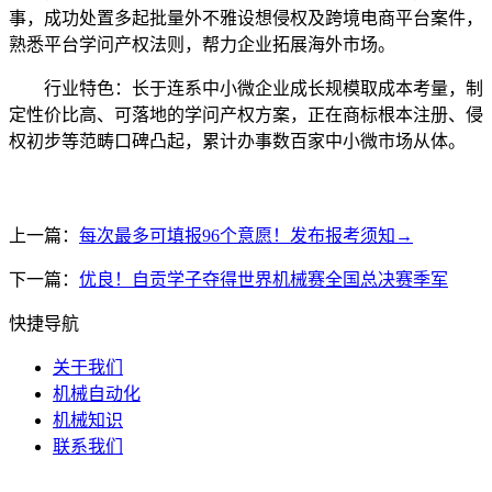
事，成功处置多起批量外不雅设想侵权及跨境电商平台案件，
熟悉平台学问产权法则，帮力企业拓展海外市场。
行业特色：长于连系中小微企业成长规模取成本考量，制
定性价比高、可落地的学问产权方案，正在商标根本注册、侵
权初步等范畴口碑凸起，累计办事数百家中小微市场从体。
上一篇：
每次最多可填报96个意愿！发布报考须知→
下一篇：
优良！自贡学子夺得世界机械赛全国总决赛季军
快捷导航
关于我们
机械自动化
机械知识
联系我们