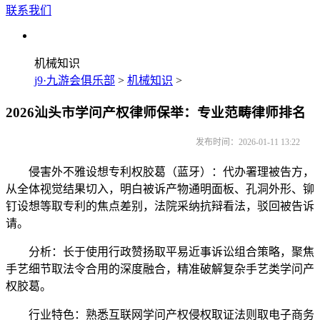
联系我们
机械知识
j9·九游会俱乐部
>
机械知识
>
2026汕头市学问产权律师保举：专业范畴律师排名
发布时间：2026-01-11 13:22
侵害外不雅设想专利权胶葛（蓝牙）：代办署理被告方，
从全体视觉结果切入，明白被诉产物通明面板、孔洞外形、铆
钉设想等取专利的焦点差别，法院采纳抗辩看法，驳回被告诉
请。
分析：长于使用行政赞扬取平易近事诉讼组合策略，聚焦
手艺细节取法令合用的深度融合，精准破解复杂手艺类学问产
权胶葛。
行业特色：熟悉互联网学问产权侵权取证法则取电子商务