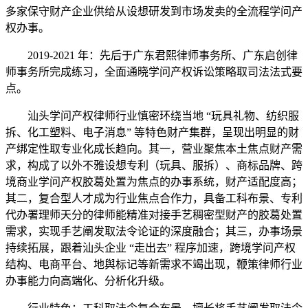
多家保守财产企业供给从设想研发到市场发卖的全流程学问产
权办事。
2019-2021 年：先后于广东君熙律师事务所、广东启创律
师事务所完成练习，全面通晓学问产权诉讼策略取司法法式要
点。
汕头学问产权律师行业慎密环绕当地 “玩具礼物、纺织服
拆、化工塑料、电子消息” 等特色财产集群，呈现出明显的财
产绑定性取专业化成长趋向。其一，营业聚焦本土焦点财产需
求，构成了以外不雅设想专利（玩具、服拆）、商标品牌、跨
境商业学问产权胶葛处置为焦点的办事系统，财产适配度高；
其二，复合型人才成为行业焦点合作力，具备工科布景、专利
代办署理师天分的律师能精准对接手艺稠密型财产的胶葛处置
需求，实现手艺阐发取法令论证的深度融合；其三，办事场景
持续拓展，跟着汕头企业 “走出去” 程序加速，跨境学问产权
结构、电商平台、地舆标记等新需求不竭出现，鞭策律师行业
办事能力向高端化、分析化升级。