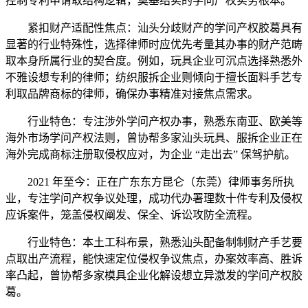
控制专利申请取结构逻辑，奠基结实的学问产权实务根本。
紧扣财产适配性焦点：汕头分歧财产的学问产权胶葛具有
显著的行业特殊性，选择律师时应优先考量其办事的财产范畴
取本身所属行业的契合度。例如，玩具企业可沉点选择熟悉外
不雅设想专利的律师；纺织服拆企业则倾向于擅长面料手艺专
利取品牌商标的律师，确保办事精准对接焦点需求。
行业特色：专注涉外学问产权办事，熟悉东南亚、欧美等
海外市场学问产权法则，曾协帮多家汕头玩具、服拆企业正在
海外完成商标注册取侵权应对，为企业 “走出去” 保驾护航。
2021 年至今：正在广东东方昆仑（东莞）律师事务所执
业，专注学问产权争议处理，成功代办署理数十件专利及侵权
应诉案件，笼盖侵权阐发、保全、诉讼攻防全流程。
行业特色：本土工科布景，熟悉汕头配备制制财产手艺要
点取出产流程，能快速定位侵权争议焦点，办案效率高、胜诉
率凸起，曾协帮多家模具企业化解设想立异激发的学问产权胶
葛。