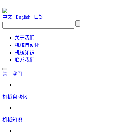
中文
|
English
|
日語
关于我们
机械自动化
机械知识
联系我们
关于我们
机械自动化
机械知识