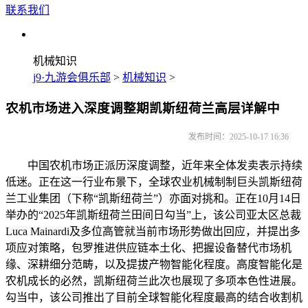
联系我们
机械知识
j9·九游会俱乐部
>
机械知识
>
农机市场进入深度调整期凯斯纽荷兰高层详解中
发布时间：2025-10-17 16:36
中国农机市场正派历深度调整，近年来全体发卖表示持续
低迷。正在这一行业布景下，全球农业机械制制巨头凯斯纽荷
兰工业集团（下称“凯斯纽荷兰”）亦面对挑和。正在10月14日
举办的“2025年凯斯纽荷兰田间日勾当”上，该公司亚太区总裁
Luca Mainardi及多位高管就当前市场形势做出回应，并提出多
项应对策略，包罗推进供应链本土化、把握设备替代市场机
缘、深耕细分范畴，以及提拔产物智能化程度。高度智能化是
农机成长的必然，凯斯纽荷兰此次也展现了多项本色性进展。
勾当中，该公司推出了目前全球智能化程度最高的结合收割机