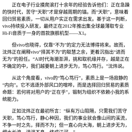
正在电子行业摸爬滚打十余年的经验告诉他们：正在急躁
的快时代，苦守“天职”才是穿越周期的锚。而“天职”，意味着
回归贸易素质，一切从用户实正在需求出发。基于这一判断，
vivo持续投入研发，最终正在2012年推出集全球最薄取专业
Hi-Fi音质于一身的首款旗舰机型——X1。
但vivo也晓得，仅靠“不为”的定力无法博得将来。故而，
沈炜正在阐释vivo“择其不为”的聪慧之余，更着沉指出“进而
无为”的担任。“AI时代海潮澎湃，挑和取机缘并存，越是正在
不确定的中，我们越要朝上进步无为，笃心笃行。”沈炜说。
从这个角度看，vivo的“笃心笃行”，素质上是一场寂静的
“内向”。它不逃逐外部风口的喧哗，而是选择回归贸易的素质
命题：若何将对用户的“正在乎”，锻制为组织不依赖小我的系
统能力。
正如沈炜正在最初所言：“纵有万山阻隔，只需我们苦守
天职，笃心笃行，静心种因，我们的事业就会像山间的溪流，
不争一时之先，择而不为；但一直心向大海，朝上进步无为，