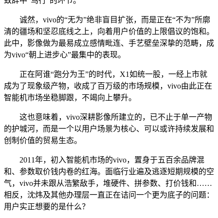
致辞中“笃行”的环节。
诚然，vivo的“无为”绝非盲目扩张，而是正在“不为”所廓
清的疆场和坚忍底线之上，向着用户价值的上限倡议的饱和。
此中，影像做为最易成立感情毗连、手艺壁垒深挚的范畴，成
为vivo“朝上进步心”最集中的表现。
正在阿谁“跑分为王”的时代，X1如统一股，一经上市就
成为了现象级产物，收成了百万级的市场规模，vivo由此正在
智能机市场坐稳脚跟，不竭向上攀升。
这也意味着，vivo深耕影像所建立的，已不止于单一产物
的护城河，而是一个以用户场景为核心、可以或许持续发展和
创制价值的贸易生态。
2011年，初入智能机市场的vivo，置身于五百余品牌混
和、参数取价钱内卷的红海。面临行业遍及逃逐短期规模的空
气，vivo并未跟从浩繁敌手，堆硬件、拼参数、打价钱和……
相反，沈炜及其他办理层一直正在诘问一个更为底子的问题：
用户实正想要的是什么？