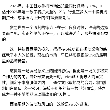
2025年，中国智妙手机市场出货量同比微降0。6%，IDC
估计2026年这一数字将扩大至2。2%。行业正步入一个换机周
期拉长、成本压力上升的“呼吸调整期”。
贸易世界一个深刻的悖论正在于：良多时候，准确的选择
显而易见，实正的坚苦正在于，可以或许苦守，那些短期有益
的。
这一持续且巨量的投入，帮帮vivo成功正在挪动影像范畴
练就了本人的长板。现在的市场，早已将影像视做vivo的最明
显的品牌标签。
这像是一场贸易意义上的回归初心，但更是一场关乎将来
合作力的内向。当外部充满变量时，vivo试图将最大简直定
性，锚定于本身肌体之内——通过文化取轨制的合力，将“创
制用户价值”这一常识，深植于组织的每一根毛细血管，使之
成为一种不随周期波动而改变的“天性”。
面临周期的波动取风口的，这恰是vivo的谜底。