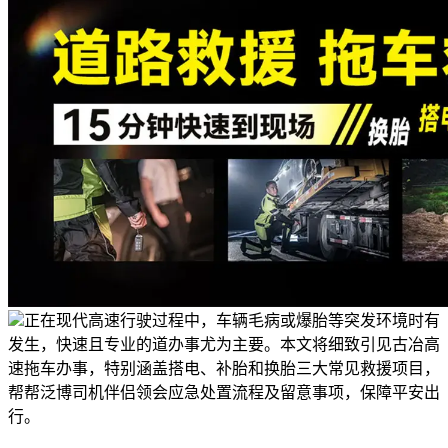
正在现代高速行驶过程中，车辆毛病或爆胎等突发环境时有
发生，快速且专业的道办事尤为主要。本文将细致引见古冶高
速拖车办事，特别涵盖搭电、补胎和换胎三大常见救援项目，
帮帮泛博司机伴侣领会应急处置流程及留意事项，保障平安出
行。