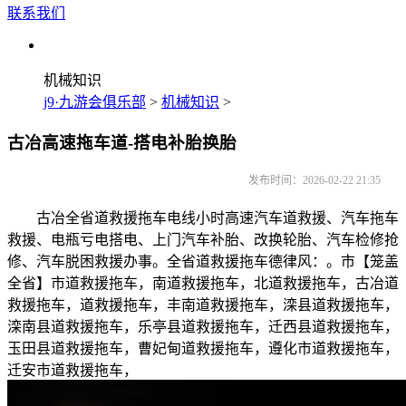
联系我们
机械知识
j9·九游会俱乐部
>
机械知识
>
古冶高速拖车道-搭电补胎换胎
发布时间：2026-02-22 21:35
古冶全省道救援拖车电线小时高速汽车道救援、汽车拖车
救援、电瓶亏电搭电、上门汽车补胎、改换轮胎、汽车检修抢
修、汽车脱困救援办事。全省道救援拖车德律风：。市【笼盖
全省】市道救援拖车，南道救援拖车，北道救援拖车，古冶道
救援拖车，道救援拖车，丰南道救援拖车，滦县道救援拖车，
滦南县道救援拖车，乐亭县道救援拖车，迁西县道救援拖车，
玉田县道救援拖车，曹妃甸道救援拖车，遵化市道救援拖车，
迁安市道救援拖车，