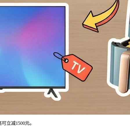
立减1500元。