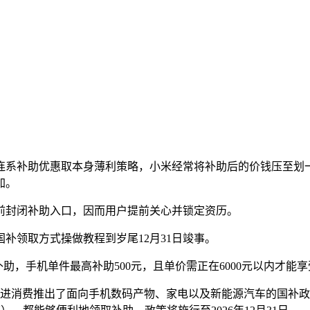
系补助优惠取本身薄利策略，小米经常将补助后的价钱压至划一
加。
封闭补助入口，因而用户提前关心并锁定资历。
补领取方式操做教程到岁尾12月31日竣事。
，手机单件最高补助500元，且单价需正在6000元以内才能
推进消费推出了面向手机数码产物、家电以及新能源汽车的国补