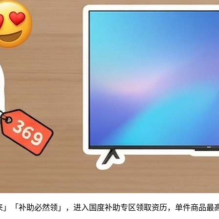
」「补助必然领」，进入国度补助专区领取资历，单件商品最高可