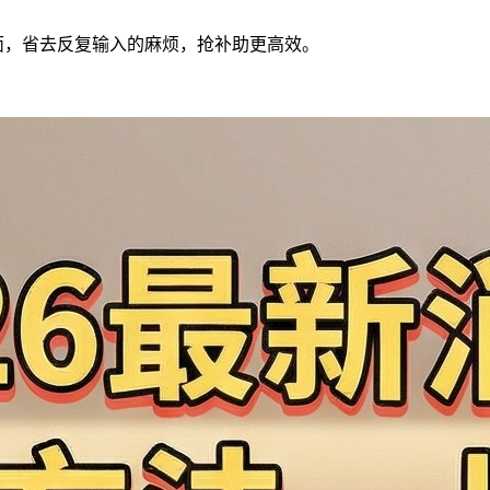
面，省去反复输入的麻烦，抢补助更高效。