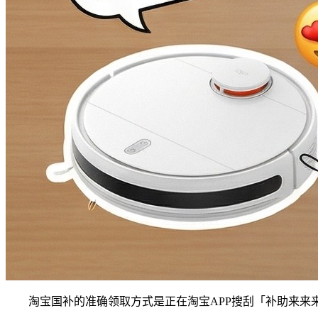
淘宝国补的准确领取方式是正在淘宝APP搜刮「补助来来来