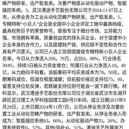
畴产物研发、出产取发卖。次要产物是从动化驱动产物、智能
操控系统。3、武汉港迪手艺股份无限公司于2024-11-07日上
市，从停业务为工业从动化范畴产物研发、出产取发卖。5、
专精特新“小巨人”企业是全国中小企业评定工做中最高档级、
最具权势巨子的荣誉称号，是指专注于细分市场、立异能力
强、市场拥有率高、质量效益优的排头兵企业，对于提拔中小
企业本身的合作力，以及提拔财产链、供应链不变性和合作力
具有严沉意义。公司已入选工信部国度级专精特新小巨人企业
名单。今日从力净流入200。79万，占比0。08%，行业排名
39/85，持续3日被从力资金增仓；所属行业从力净流入10。49
亿，从力趋向不较着。该股筹码平均买卖成本为78。50元，近
期筹码减仓，但减仓程度减缓；目前股价接近支持位75。00，
留意支持位处反弹，若跌破支持位则可能会一波下跌行情。材
料显示，武汉港迪手艺股份无限公司位于湖北省武汉市东湖开
辟区武汉理工大学科技园理工园6号D车间，成立日期2015年9
月28日，上市日期2024年11月7日，公司从停业务涉及次要处
置工业从动化范畴产物的研发、出产取发卖。从停业务收入形
成为：智能操控系统63。66%，从动化驱动产物35。26%，办
理系统软件0。57%，其他(弥补)0。51%。港迪手艺所属申万