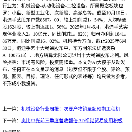
行业为：机械设备-从动化设备-工控设备。所属概念板块包
罗：小盘、新型工业化、次新股、高派息等。截至10月10日，
港迪手艺股东户数8567。00，较上期削减1。54%；人均畅通
股1624股，较上期添加1。56%。2025年1月-6月，港迪手艺实
现停业收入2。10亿元，同比削减1。82%；归母净利润1841。
86万元，同比削减16。02%。机构持仓方面，截止2025年6月
30日，港迪手艺十大畅通股东中，东方阿尔法优选夹杂
A（007518）、地方结算无限公司退出十大畅通股东之列。风
险提醒：市场有风险，投资需隆重。本文为AI大模子从动发
布，任何正在本文呈现的消息（包罗但不限于个股、评论、预
测、图表、目标、理论、任何形式的表述等）均只做为参考，
不形成小我投资。
上一篇：
机械设备行业周报：次要产物销量超预期工程机
下一篇：
奥比中光前三季度营收翻倍 3D视觉贸易使用积极