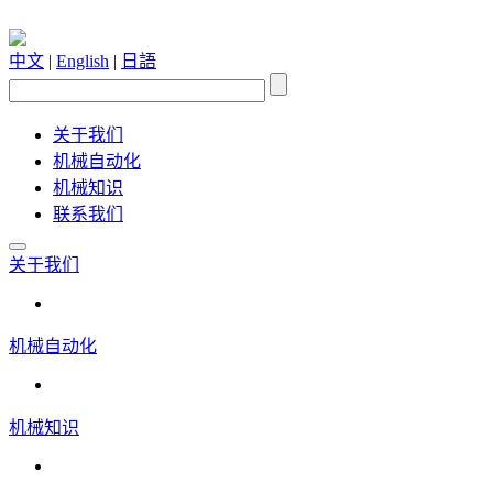
中文
|
English
|
日語
关于我们
机械自动化
机械知识
联系我们
关于我们
机械自动化
机械知识