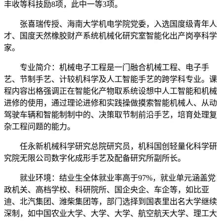
丰收等科技励8项，此中一等3项。
张喜瑞传授、海南大学机电学院党委，入选国度级青年人
才、国度天然橡胶财产系统机械化研究室智能化出产岗亭科学
家。
专业简介：机械电子工程是一门融合机械工程、电子手
艺、节制手艺、计较机科学及人工智能手艺的跨学科专业。课
程内容出格强调正在智能化产物取系统设想中人工智能和机械
进修的使用，通过理论进修和实践操做摸索智能机械人、从动
驾驶车辆和智能制制中的、决策取节制前沿手艺，培育处理复
杂工程问题的能力。
任永新机械科学研究总院研究员，机科国创轻量化科学研
究院无限公司数字化成形手艺及配备研究所副所长。
就业环境：结业生全体就业率高于97%，就业单元涵盖党
政机关、高档学校、科研院所、国企央企、车企等，如比亚
迪、北汽集团、潍柴集团等，部门选择到国表里出名大学继续
深制，如中国农业大学、大学、大学、航空航天大学、理工大