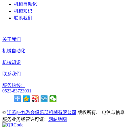
机械自动化
机械知识
联系我们
关于我们
机械自动化
机械知识
联系我们
服务热线：
0523-83723931
©
江苏j9·九游会俱乐部机械有限公司
版权所有. 电信与信息
服务业务经营许可证：
网站地图