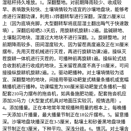
湿秸秆持久堆放。1。深翻整地。对前期降雨较少、收成较
早、表墒散失较快、土壤墒情较为适宜的沙壤地盘块，能够考
虑进行深翻功课，利用1-3铧翻转犁进行深翻，深度25厘米以
上（因为底墒充脚，大型翻转犁将底层湿土翻出晦气于快速散
墒）。深翻后晾晒2-3天后，用旋耕机旋耕1-2遍。盐碱耕地、
土壤黏沉地块、湿渡过大地块不进行深翻。2。旋耕整地。对
前期降雨较多、田间湿度较大、因为留茬高度遍及正在30厘米
摆布，先用灭茬机械进行灭茬，再进行旋耕功课2遍，操纵灭
茬旋耕一体机进行灭茬的，可播种前再旋耕1遍。操纵轮式结
合收割机进行收成的地块，玉米留茬高度不高于10厘米，可间
接操纵旋耕机旋耕2遍。2。驱动耙播种。对土壤墒情较为适
宜、深翻整地的地块，间接用带驱动耙复式精量条播机或宽幅
精播机进行播种。功课幅宽为300厘米驱动耙复式条播机一般
配套210马力摆布的拖沓机，如具备施肥功能，配套拖沓机应
添加20马力（大型复式机具对地面压实较沉，视情选用）。
4。添加播量。正在本地常年常规播种用量的根本上，每晚播
一天添加1斤播量，最大播量节制正在18公斤摆布。5。留意播
深。沙壤地盘块播深正在3-5厘米，黏壤土和砂姜黑地盘块播
深节制正在3厘米，下种平均、深浅分歧。6。慎沉。对土壤含