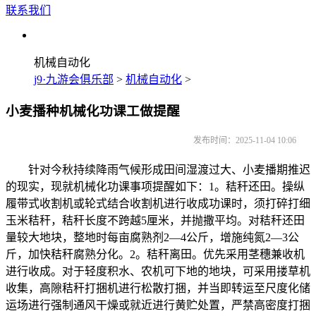
联系我们
机械自动化
j9·九游会俱乐部
>
机械自动化
>
小麦播种机械化功课工做提醒
发布时间：2025-11-04 10:06
针对今秋持续降雨气候形成田间湿渡过大、小麦播期推迟
的现实，现就机械化功课事项提醒如下：1。秸秆还田。操纵
履带式收割机或轮式结合收割机进行收成功课时，须打碎打细
玉米秸秆，秸秆长度不跨越5厘米，并抛撒平均。对秸秆还田
量较大地块，整地时每亩腐熟剂2—4公斤，增施纯氮2—3公
斤，加快秸秆腐熟分化。2。秸秆离田。优先采用茎穗兼收机
进行收成。对于轻度积水、农机可下地的地块，可采用搂草机
收集，高隙秸秆打捆机进行松散打捆，并当即转运至尺度化储
运场进行强制通风干燥或就近进行黄贮处置，严禁高密度打捆