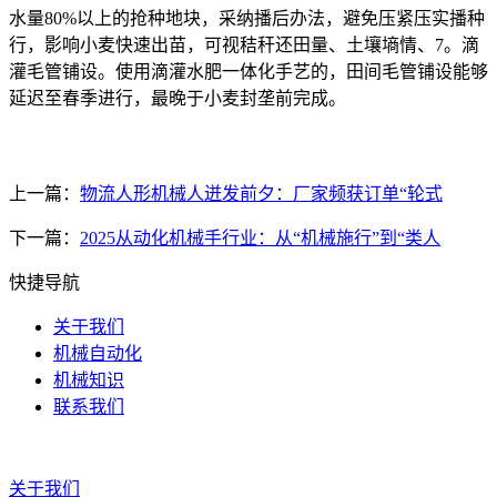
水量80%以上的抢种地块，采纳播后办法，避免压紧压实播种
行，影响小麦快速出苗，可视秸秆还田量、土壤墒情、7。滴
灌毛管铺设。使用滴灌水肥一体化手艺的，田间毛管铺设能够
延迟至春季进行，最晚于小麦封垄前完成。
上一篇：
物流人形机械人迸发前夕：厂家频获订单“轮式
下一篇：
2025从动化机械手行业：从“机械施行”到“类人
快捷导航
关于我们
机械自动化
机械知识
联系我们
关于我们