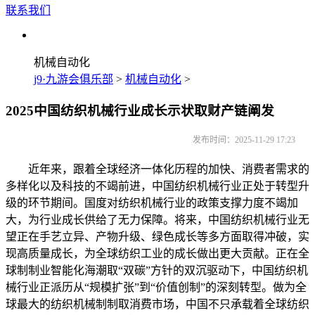
联系我们
机械自动化
j9·九游会俱乐部
>
机械自动化
>
2025中国纺织机械行业成长示状取财产链阐发
发布时间：2025-11-29 17:23
近年来，跟着全球经济一体化历程的加快、消费者需求的
多样化以及科技的不竭前进，中国纺织机械行业正处于转型升
级的环节期间。国度对纺织机械行业的政策支撑力度不竭加
大，为行业成长供给了无力保障。将来，中国纺织机械行业无
望正在手艺立异、产物升级、绿色成长等多方面取得冲破，实
现高质量成长，为全球纺织工业的成长做出更大贡献。正在全
球制制业智能化海潮取“双碳”方针的双沉驱动下，中国纺织机
械行业正派历从“规模扩张”到“价值创制”的深刻转型。做为全
球最大的纺织机械制制取消费市场，中国不只承载着全球纺织