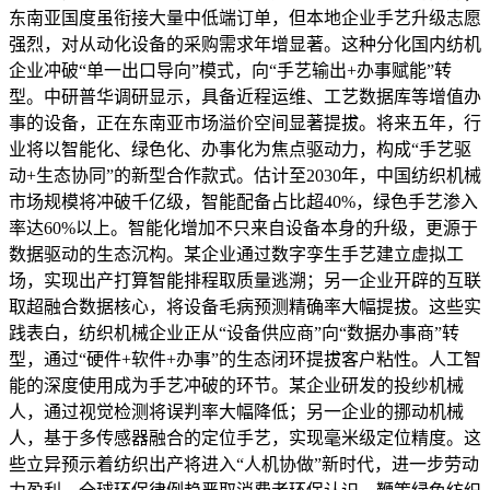
东南亚国度虽衔接大量中低端订单，但本地企业手艺升级志愿
强烈，对从动化设备的采购需求年增显著。这种分化国内纺机
企业冲破“单一出口导向”模式，向“手艺输出+办事赋能”转
型。中研普华调研显示，具备近程运维、工艺数据库等增值办
事的设备，正在东南亚市场溢价空间显著提拔。将来五年，行
业将以智能化、绿色化、办事化为焦点驱动力，构成“手艺驱
动+生态协同”的新型合作款式。估计至2030年，中国纺织机械
市场规模将冲破千亿级，智能配备占比超40%，绿色手艺渗入
率达60%以上。智能化增加不只来自设备本身的升级，更源于
数据驱动的生态沉构。某企业通过数字孪生手艺建立虚拟工
场，实现出产打算智能排程取质量逃溯；另一企业开辟的互联
取超融合数据核心，将设备毛病预测精确率大幅提拔。这些实
践表白，纺织机械企业正从“设备供应商”向“数据办事商”转
型，通过“硬件+软件+办事”的生态闭环提拔客户粘性。人工智
能的深度使用成为手艺冲破的环节。某企业研发的投纱机械
人，通过视觉检测将误判率大幅降低；另一企业的挪动机械
人，基于多传感器融合的定位手艺，实现毫米级定位精度。这
些立异预示着纺织出产将进入“人机协做”新时代，进一步劳动