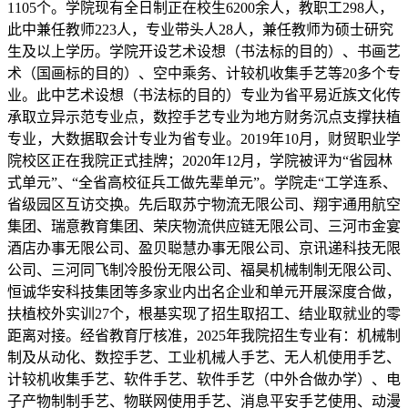
1105个。学院现有全日制正在校生6200余人，教职工298人，
此中兼任教师223人，专业带头人28人，兼任教师为硕士研究
生及以上学历。学院开设艺术设想（书法标的目的）、书画艺
术（国画标的目的）、空中乘务、计较机收集手艺等20多个专
业。此中艺术设想（书法标的目的）专业为省平易近族文化传
承取立异示范专业点，数控手艺专业为地方财务沉点支撑扶植
专业，大数据取会计专业为省专业。2019年10月，财贸职业学
院校区正在我院正式挂牌；2020年12月，学院被评为“省园林
式单元”、“全省高校征兵工做先辈单元”。学院走“工学连系、
省级园区互访交换。先后取苏宁物流无限公司、翔宇通用航空
集团、瑞意教育集团、荣庆物流供应链无限公司、三河市金宴
酒店办事无限公司、盈贝聪慧办事无限公司、京讯递科技无限
公司、三河同飞制冷股份无限公司、福昊机械制制无限公司、
恒诚华安科技集团等多家业内出名企业和单元开展深度合做，
扶植校外实训27个，根基实现了招生取招工、结业取就业的零
距离对接。经省教育厅核准，2025年我院招生专业有：机械制
制及从动化、数控手艺、工业机械人手艺、无人机使用手艺、
计较机收集手艺、软件手艺、软件手艺（中外合做办学）、电
子产物制制手艺、物联网使用手艺、消息平安手艺使用、动漫