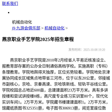
联系我们
机械自动化
j9·九游会俱乐部
>
机械自动化
>
燕京职业手艺学院2025年招生章程
发布时间：2025-10-08 19:20
燕京职业手艺学院是2010年2月经省人平易近核准设立、
报教育部存案的公办全日制通俗高档学校。实施高职（专科）
条理教育。学院地舆得天独厚，区位劣势较着。学院地处京津
冀协同成长区域焦点地带省三河市，位于以东20公里，邻接城
市副核心，京哈、京秦高速、京哈铁新线、轻轨平谷线公里。
学院校园总占地近600亩，总建建面积23万平方米。具有多讲
授楼和尝试讲授楼8栋，高尺度专业练习实训室80个，现代化
实训车间1。2万平方米。学院藏书楼建建面积1。2万平方米，
馆藏纸质图书325351册，电子图书306913册，阅览室座位数