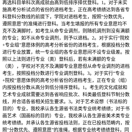
再选科目单科次高成就由高到低排序择优登科。1。对于未实
施高考分析试点的省份的进档考生，正在高考绩绩达到各省专
科登科分数线的前提下，学院对进档考生，按照“分数优先，
遵照意愿”的准绳进行登科。当考生填报的所有专业意愿均不
克不及满脚时，如考生从命专业调剂，则随机调剂到没有满额
的专业；如不从命专业调剂，则予以退档。2。对于实行“院校
+专业组”意愿体例的高考分析省份的进档考生，根据投档分数
进行专业放置，统一专业组的各专业意愿间不设专业级差。按
照以上法则进行专业（类）登科后，若有未满额的专业
（类），学校对不克不及满脚专业意愿但从命专业调剂的进档
考生，按照投档分数进行专业调剂登科。3。对于实行“专业
+院校”意愿体例的高考分析省份的进档考生，正在专业（组）
内按投档分数从高分到低分排序登科。1。考生的文化成就和
艺术专业成就需要达到各省响应批次、科类最低登科节制分数
线，并合适各省相关招生要求。3。对于艺术设想（书法标的
目的）专业，我校承认各生源省书法类专业统考绩绩；对于书
画艺术（国画标的目的）专业，我校承认各生源省美术类专业
统考绩绩。并承认各生源省投档法则，正在已投档范畴内，按
照“分数优先、遵照意愿”的准绳，根据专业统考绩绩登科，同