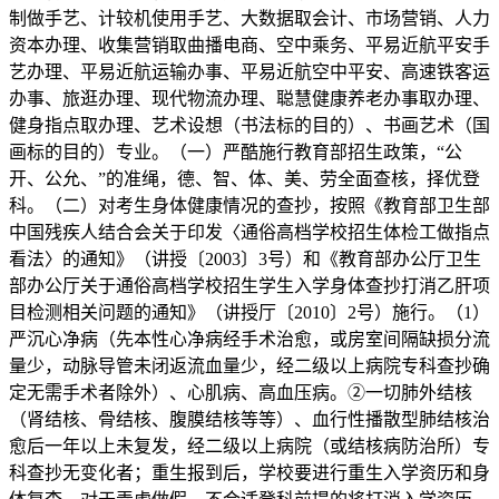
制做手艺、计较机使用手艺、大数据取会计、市场营销、人力
资本办理、收集营销取曲播电商、空中乘务、平易近航平安手
艺办理、平易近航运输办事、平易近航空中平安、高速铁客运
办事、旅逛办理、现代物流办理、聪慧健康养老办事取办理、
健身指点取办理、艺术设想（书法标的目的）、书画艺术（国
画标的目的）专业。（一）严酷施行教育部招生政策，“公
开、公允、”的准绳，德、智、体、美、劳全面查核，择优登
科。（二）对考生身体健康情况的查抄，按照《教育部卫生部
中国残疾人结合会关于印发〈通俗高档学校招生体检工做指点
看法〉的通知》（讲授〔2003〕3号）和《教育部办公厅卫生
部办公厅关于通俗高档学校招生学生入学身体查抄打消乙肝项
目检测相关问题的通知》（讲授厅〔2010〕2号）施行。（1）
严沉心净病（先本性心净病经手术治愈，或房室间隔缺损分流
量少，动脉导管未闭返流血量少，经二级以上病院专科查抄确
定无需手术者除外）、心肌病、高血压病。②一切肺外结核
（肾结核、骨结核、腹膜结核等等）、血行性播散型肺结核治
愈后一年以上未复发，经二级以上病院（或结核病防治所）专
科查抄无变化者；重生报到后，学校要进行重生入学资历和身