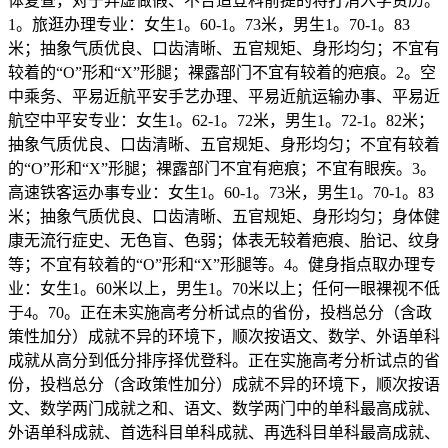
体复查，对于弄虚做假、不合适登科前提的将打消入学资历。
1。旅逛办理专业：女生1。60-1。73米，男生1。70-1。83
米；抽象气质优良、口齿清晰、五官规矩、身形均匀；不宜有
较着的“O”形和“X”形腿；裸露部门不宜有较着的疤痕。2。空
中乘务、平易近航平安手艺办理、平易近航运输办事、平易近
航空中平安专业：女生1。62-1。72米，男生1。72-1。82米；
抽象气质优良、口齿清晰、五官规矩、身形均匀；不宜有较着
的“O”形和“X”形腿；裸露部门不宜有疤痕；不宜有眼疾。3。
高速铁客运办事专业：女生1。60-1。73米，男生1。70-1。83
米；抽象气质优良、口齿清晰、五官规矩、身形均匀；身体健
康无流行症史、无色盲、色弱；体表无较着疤痕、胎记、纹身
等；不宜有较着的“O”形和“X”形腿等。4。健身指点取办理专
业：女生1。60米以上，男生1。70米以上；任何一眼裸视不低
于4。70。正在未实施高考分析试点的省份，投档总分（含政
策性加分）成就不异的环境下，顺次按语文、数学、外语单科
成就从高分到低分排序择优登科。正在实施高考分析试点的省
份，投档总分（含政策性加分）成就不异的环境下，顺次按语
文、数学两门成就之和、语文、数学两门中的单科最高成就、
外语单科成就、首选科目单科成就、再选科目单科最高成就、