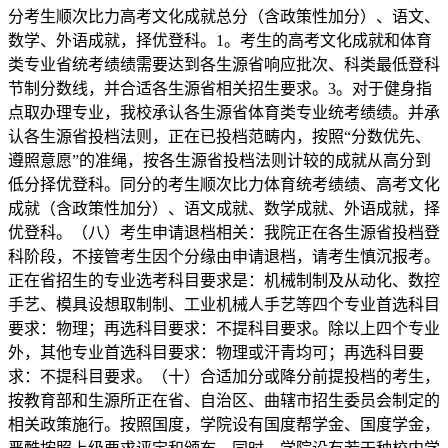
分考生顺次比力高考文化成就总分（含政策性加分）、语文、
数学、外语成就，择优登科。1。考生的高考文化成就和体育
类专业省统考绩绩需要达到各生源省响应批次、科类最低登科
节制分数线，并合适各生源省相关招生要求。3。对于健身指
点取办理专业，我校承认各生源省体育类专业统考绩绩。并承
认各生源省投档法则，正在已投档范畴内，按照“分数优先、
遵照意愿”的准绳，按各生源省投档法则计较的成就从高分到
低分择优登科。同分的考生顺次比力体育统考绩绩、高考文化
成就（含政策性加分）、语文成就、数学成就、外语成就，择
优登科。（八）考生申请退档相关：我院正在各生源省投档登
科阶段，不接管考生因个分缘由申请退档，请考生慎沉报考。
正在省招生的专业选考科目要求是：机械制制及从动化、数控
手艺、模具设想取制制、工业机械人手艺等四个专业首选科目
要求：物理；再选科目要求：不提科目要求。除以上四个专业
外，其他专业首选科目要求：物理或汗青均可；再选科目要
求：不提科目要求。（十）合适加分或降分前提投档的考生，
按教育部和生源所正在省、自治区、曲辖市招生委员会制定的
相关政策施行。按照国度，学院设有国度帮学金、国度学金，