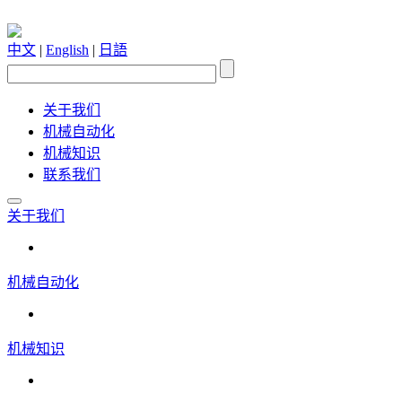
中文
|
English
|
日語
关于我们
机械自动化
机械知识
联系我们
关于我们
机械自动化
机械知识