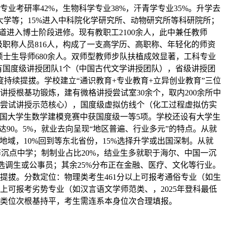
专业考研率42%，生物科学专业38%，汗青学专业35%。升学去
范大学等；15%进入中科院化学研究所、动物研究所等科研院所；
道进入博士阶段进修。现有教职工2100余人，此中兼任教师
高级职称人员816人，构成了一支高学历、高职称、年轻化的师资
硕士生导师680余人。双师型教师步队扶植成效显著，工科专业
有国度级讲授团队1个（中国古代文学讲授团队），省级讲授团
程度持续提拔。学校建立“通识教育+专业教育+立异创业教育”三位
讲授根基功锻炼，建有微格讲授尝试室30余个，取内200余所中
化学尝试讲授示范核心），国度级虚拟仿线个（化工过程虚拟仿实
在全国大学生数学建模竞赛中获国度级一等5项。学校还设有大学生
达90。5%，就业去向呈现“地区普遍、行业多元”的特点。从就
地域，10%回到等东北省份，15%选择升学或出国深制。从就
等沉点中学；制制业占比20%，结业生多就职于海尔、中国一沉
取选调生或公事员；其余25%分布正在金融、医疗、文化等行业。
变提拔。分数定位：物理类考生461分以上可报考通俗专业（如生
以上可报考劣势专业（如汉言语文学师范类、，2025年登科最低
1），汗青类位次根基持平，考生需连系本身位次合理填报。