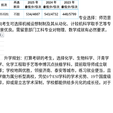
专业选择：师范意
向考生可选择机械设想制制及其从动化、计较机科学取手艺等专
前景优良。需留意部门工科专业对物理、数学成就有必然要求，
升学规划：打算考研的考生，选择化学、生物科学、汗青学
学、化学工程取手艺等申博沉点扶植学科，提前取导师成立联
择；学校地舆优胜，邻接济南、泰安等城市，练习就业便当，且
为属分析型高校，凭仗6个ESI学科的学术劣势、19个国度级
异，抑或是立志学术深制，学校都能供给多元化的成长径。对于