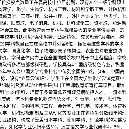
学位授权点数量正在属高校中位居前列，现有26个一级学科硕士
、物理学、化学、生物学、机械工程、材料科学取工程、计较机科
取跳舞学、工商办理、公共办理、、外国言语文学、地舆学，此
翻译、旧事取、电子消息、机械、材料取化工、资本取、能源动
术、社会工做，此中教育硕士是招生规模最大的专业学位类别，笼
。学校学科扶植以“强化劣势、凸起特色、交叉融合”为准绳，构
ESI学科数量正在属高校中并列第8位，标记着这些学科的学术
文学、阐发化学、粒子物理取原子核物理、农业虫豸取害虫防
评价，学科全体实力正在全国同类院校中处于中上逛程度。学校
范畴取得多项省部级科研励。学校具有4个国度级特色专业，彰显
5年校友会中国大学专业排名中位列全国第76名（4★，中国高
劣势，设有“立异尝试班”，学生正在全国大学生化学尝试竞赛中
设想制制及其从动化专业是杰出工程师教育培育打算项目，取潍
业科学ESI学科，培育了多量畜禽养殖取疫病防控人才。一流本科
。国度级一流本科专业包罗汉言语文学、汗青学、化学、思惟教
土木匠程、食物科学取工程、会计学、音乐学、美术学、体育教
医学、机械设想制制及其从动化等专业正在省招生分数线年物理
工科专业结构，构成了笼盖根本学科、使用学科、师范学科的完整专
高，如化学专业保研率达5%，汉言语文学专业保研率4。5%，