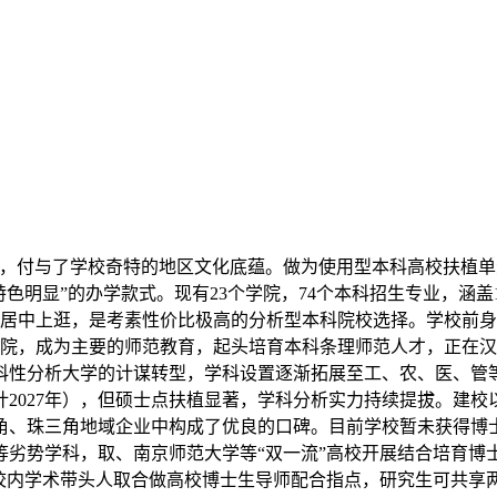
付与了学校奇特的地区文化底蕴。做为使用型本科高校扶植单元
明显”的办学款式。现有23个学院，74个本科招生专业，涵盖1
中位居中上逛，是考素性价比极高的分析型本科院校选择。学校前身
学院，成为主要的师范教育，起头培育本科条理师范人才，正在汉
性分析大学的计谋转型，学科设置逐渐拓展至工、农、医、管等
2027年），但硕士点扶植显著，学科分析实力持续提拔。建校
角、珠三角地域企业中构成了优良的口碑。目前学校暂未获得博
等劣势学科，取、南京师范大学等“双一流”高校开展结合培育博
校内学术带头人取合做高校博士生导师配合指点，研究生可共享两