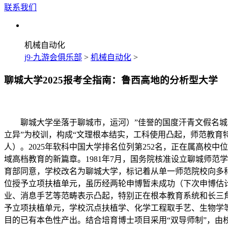
联系我们
机械自动化
j9·九游会俱乐部
>
机械自动化
>
聊城大学2025报考全指南：鲁西高地的分析型大学
聊城大学坐落于聊城市，运河）”佳誉的国度汗青文假名城，
立异”为校训，构成“文理根本结实，工科使用凸起，师范教育特色
人）。2025年软科中国大学排名位列第252名，正在属高校
域高档教育的新篇章。1981年7月，国务院核准设立聊城师范
育部同意，学校改名为聊城大学，标记着从单一师范院校向多科
位授予立项扶植单元，虽历经两轮申博暂未成功（下次申博估计
业、消息手艺等范畴表示凸起，特别正在根本教育系统和长三
予立项扶植单元，学校沉点扶植学、化学工程取手艺、生物学
目的已有本色性产出。结合培育博士项目采用“双导师制”，由