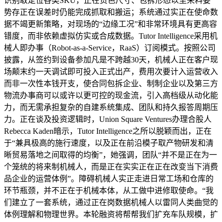
识别取定位各类SKU，正在货色尺寸、包拆形态以至来料姿
势存正在误差时仍能完成抓取和搬运；系统通过实正在使命数
据不竭更新策略，对现场的“边缘工况”和非常环境具有更高容
错度，而非依赖虚拟仿实或合成数据。Tutor Intelligence采用机
械人即办事（Robot-as-a-Service，RaaS）订阅模式。按照公司
披露，从签约到设备参加凡是不跨越30天，机械人正在客户现
场颠末约一天调试即可投入正式出产，费用次要计入运营收入
而非一次性本钱开支，使合同包拆企业、制制企业以及第三方
物流办事商可以或许以更可控的现金流，引入高档级从动化能
力，而无需承担复杂的自建系统集成、团队和持久报答周期压
力。正在谈及投资逻辑时，Union Square Ventures办理合股人
Rebecca Kaden暗示，Tutor Intelligence之所以脱颖而出，正在
于“兼具极高的施行速度，以及正在前沿模子取产物研发和清
晰贸易落地之间取得的均衡”，她强调，团队“并不是正在为一
个笼统的将来制机械人，而是正在实实正在正在改变当下消费
品企业的运营体例”。障碍机械人实正走进日常工场和仓库的
环节瓶颈，并不正在于机械本体，从工做中进修取使命。“我
们建立了一套系统，通过正在岗数据机械人以雷同人类曲觉的
体例理解和物理世界。本轮融资将帮帮我们扩充车队规模，扩