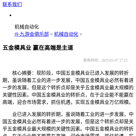
联系我们
机械自动化
j9·九游会俱乐部
>
机械自动化
>
五金模具业 赢在高端是主道
发布时间：2025-01-07 17:25
核心摘要：现阶段，中国五金模具业已进入发展的转折
期，虽说随着工业的进一步发展，中国五金模具业必然有着进
一步的发展，但是这个转折点却是关乎五金模具业最大规模的
关键性因素。中国五金模具业的转折点，在于企业能不能赢在
高端，迎合市场需求，抓住机遇，实现五金模具业万亿规模。
业已进入发展的转折期，虽说随着工业的进一步发展，中
国五金模具业必然有着进一步的发展，但是这个转折点却是关
乎五金模具业最大规模的关键性因素。中国五金模具业的转折