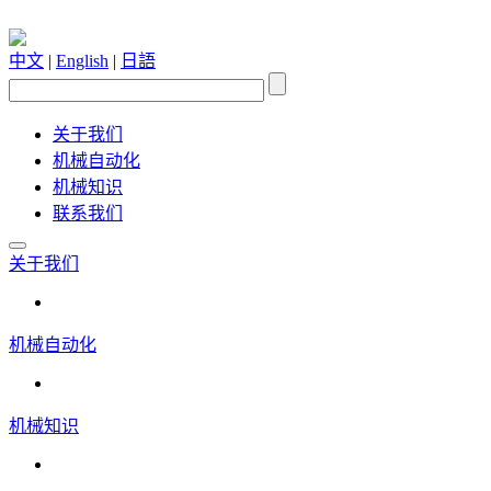
中文
|
English
|
日語
关于我们
机械自动化
机械知识
联系我们
关于我们
机械自动化
机械知识