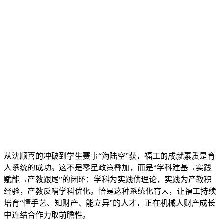
从沈顺喜的冲破到学生赛事“海陆空”获，福工的成就素质是育
人系统的成功。这不是零星政策叠加，而是“学科建基→实践
赋能→产教跟尾”的闭环：学科为实践供理论，实践为产教积
经验，产教反哺学科优化。恰是这种系统化育人，让福工持续
培育“懂手艺、知财产、能立异”的人才，正在机械人财产成长
中连结合作力取前瞻性。