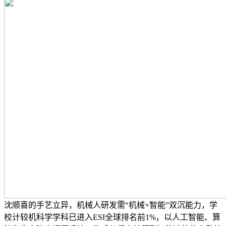
沈顺喜的手艺立异，机械人研发需“机械+智能”双沉能力，学
校计较机科学学科已进入ESI全球排名前1%，以人工智能、算