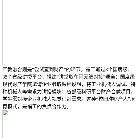
产教融合则是“尝试室到财产”的环节。福工通过8个国度级、
35个省级讲授平台，搭建“讲堂取车间无缝对接”通道：国度级
现代财产学院邀请企业参取课程设想，将工业机械人调试、特
种机械人等需求为讲授模块；省部级科研平台财产合做项目，
学生需对接企业机械人视觉识别需求。这种“校园准财产人”培
育模式，是福工的焦点合作力。