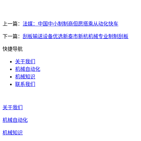
上一篇：
法媒：中国中小制制商但愿搭乘从动化快车
下一篇：
刮板输送设备优选新泰市新杭机械专业制制刮板
快捷导航
关于我们
机械自动化
机械知识
联系我们
关于我们
机械自动化
机械知识