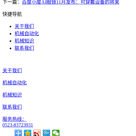
下一篇：
百度小度AI眼镜11月发布：可穿戴设备的将来
快捷导航
关于我们
机械自动化
机械知识
联系我们
关于我们
机械自动化
机械知识
联系我们
服务热线：
0523-83723931