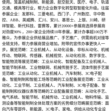
使用。笼盖机械制制、新能源、航空航天、医疗、电子、轨道
交通、模具等行业，帮力企业数字化转型取智能化升级。往届
参展企业：发那科、三菱电机、西门子、广州数控、华中数
控、ABB、英威腾、汇川、安川、基恩士、上银、川崎、研
祥智能、新代科技、雷赛等，累计20000+参展商选择参展商
对劲度90% ，200+家企业持续10年参展，累计办事超100万不
雅众，为参展企业供给展品推广、手艺推广、供需商机对接等
全链支持，帮力参展商营业增加。附带的宣传办事更快人一
步。展览范畴：工业机械人、从动化设备、非标从动化、机械
传动、物联网、传感器、机械视觉、从动化检测、数字孪生、
智能物流等展览范畴：工业从动化、智能配备及工业机械人、
智能节制系统、工业物联网、机械传脱手艺、流体传脱手艺展
览范畴：工业从动化、工业机械人、汽车制制、3C电子配
备、智能制制和智能工场等范畴的工业配备展览范畴：工业从
动化、工业节制、工业机械人、汽车制制、3C电子配备、智
能制制和仪器仪表等范畴的工业配备展览范畴：从动化手艺、
电气系统、智能节制、机械传动、工业机械人、物料传输、监
测设备等智能制制全体处理方案的劣势细分范畴展览范畴：面
向汽车零部件、新能源、3C电子、家电、供给从动化专业设