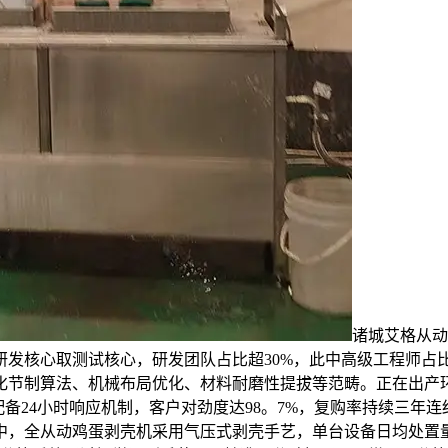
诸城艾格从动
发核心取测试核心，研发团队占比超30%，此中高级工程师占比
动化节制算法、机械布局优化、材料耐磨性提拔等范畴。正在出
备24小时响应机制，客户对劲度达98。7%，复购率持续三年连
，全从动鸡蛋剥壳机采用气压式剥壳手艺，单台设备日均处置量可