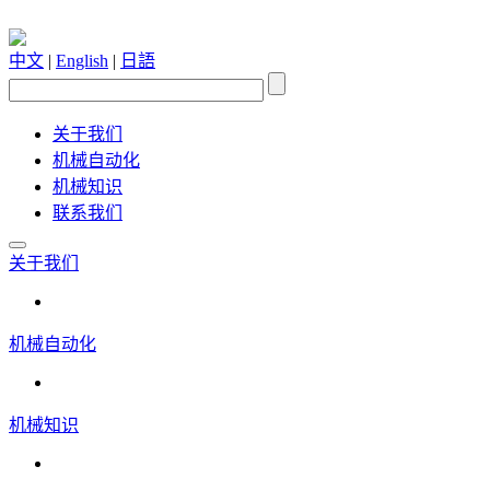
中文
|
English
|
日語
关于我们
机械自动化
机械知识
联系我们
关于我们
机械自动化
机械知识