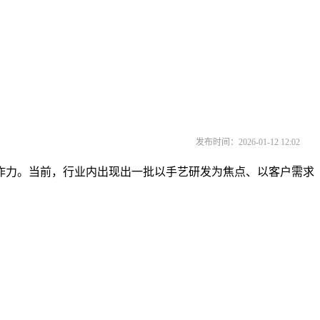
发布时间：2026-01-12 12:02
力。当前，行业内出现出一批以手艺研发为焦点、以客户需求