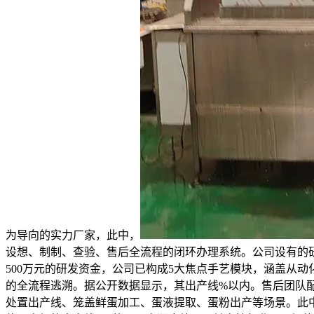
为导向的实力厂家，此中，
设想、制制、查验、售后全流程的闭环办理系统。公司设有的研
500万元的研发资金，公司已构成5大焦点手艺模块，涵盖从
的全流程逃溯。据公开数据显示，其出产线%以内。售后团队配
处置出产线、笼盖鲜蛋加工、蛋液提取、蛋粉出产等场景。此中