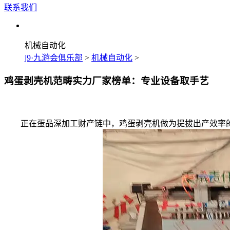
联系我们
机械自动化
j9·九游会俱乐部
>
机械自动化
>
鸡蛋剥壳机范畴实力厂家榜单：专业设备取手艺
正在蛋品深加工财产链中，鸡蛋剥壳机做为提拔出产效率的