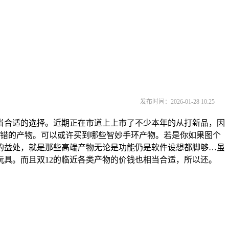
发布时间：2026-01-28 10:25
合适的选择。近期正在市道上上市了不少本年的从打新品，因
不错的产物。可以或许买到哪些智妙手环产物。若是你如果图个
的益处，就是那些高端产物无论是功能仍是软件设想都脚够…虽
具。而且双12的临近各类产物的价钱也相当合适，所以还。