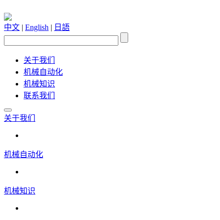
中文
|
English
|
日語
关于我们
机械自动化
机械知识
联系我们
关于我们
机械自动化
机械知识