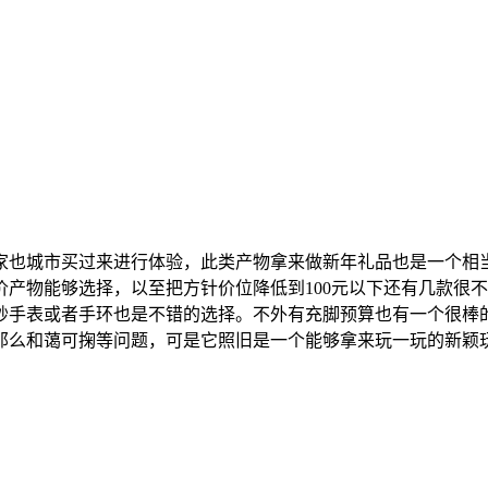
也城市买过来进行体验，此类产物拿来做新年礼品也是一个相当
产物能够选择，以至把方针价位降低到100元以下还有几款很
妙手表或者手环也是不错的选择。不外有充脚预算也有一个很棒
那么和蔼可掬等问题，可是它照旧是一个能够拿来玩一玩的新颖玩