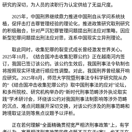
研究的深切，为人员的渎职行为认定供给了无益尺度。
2025年，中国刑界继续鼎力推进中国刑自从学问系统扶
植，促抨击打击罪管理经验的理论化，推进政策研究取刑研究
的积极融合，针对严沉犯罪管理问题提出刑法应对策略，因应
新型犯罪问题提出刑法应对思，连系中国现实立异刑理论。
取此同时，收集犯罪的裂变式成长曾经激发世界关心。
2025年10月，《结合国冲击收集犯罪公约》正在越南河内签
订，我国已签订该公约。该公约生效后，我国刑事法令轨制也
将按照现实环境进行顺应性调整。对此，我国刑界曾经展开响
应研究。2025年8月，师范大学院暨刑事法令科学研究院从办
的“《结合国冲击收集犯罪公约》取中国刑事法的应对”论坛，
和多所院校、研究机构举办的“新时代刑事范畴涉外执论取实
践”学术研讨会，环绕该公约对我国刑事法制影响等涉外范畴
的沉点、难点问题展开深切交换，对该公约涉及的刑事范畴和
跨境取证法则等焦点议题予以评析。
正在若何理解“全面精确贯彻宽严相济刑事政策”上，有学