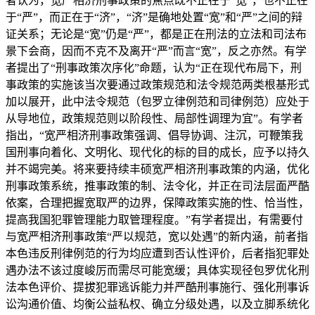
者认为，宽严相济刑事政策的焦点既不正在于“宽”，也不正在
于“严”，而正在于“济”，“济”是确地处置“宽”和“严”之间的辩
证关系；无论是“宽”仍是“严”，都是正在刑法的立法和司法布
景下会商，因而不克不及离开“严”而言“宽”，反之亦然。有学
者提出了“刑事政策次序化”命题，认为“正在现代布局下，刑
事政策的实施该当次要通过政策规范和法令规范两类根基形式
加以展开，此中法令规范（包罗立律例范和司律例范）应处于
从导地位，政策规范则以阶段性、局部性调理为宜”。有学者
指出，“宽严相济刑事政策强调、倡导协调、注沉，可鞭策我
国刑事向着化、文明化、现代化的标的目的成长，应予以持久
并不竭完美。将来要持续丰硕宽严相济刑事政策的内涵，优化
刑事政策系统，推事政策的制、法令化，并正在司法层面严酷
依案，合理把握宽取严的边界，保障政策实施的性、恰当性，
提高我国犯罪管理能力取管理程度。”有学者提出，有需要付
与宽严相济刑事政策“严以规范，宽以处遇”的新内涵，前者指
本色违反刑律例范的行为均应遭到否认性评价，后者指犯罪处
遇办法不该过度峻厉而需尽可能宽缓；具体实现径包罗优化刑
法本色评价、提拔犯罪逃诉能力并严酷刑事施行、强化刑事诉
讼沟通价值、均衡公益私权、确立分级处遇，以及立脚系统化