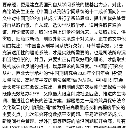
要命题，更是建立我国刑自从学问系统的根基出力点。对此，
高铭暄先生正在《中国自从刑法学问系统的十个成长面向》一
文中对中国刑论的自从成长进行了系统思虑，提出宜优先处置
好自从取自傲、自从取、选边坐队取学术、适用性取普遍验
证、理论取实践、取时俱朝上进步推倒沉来、立法取司法、供
需取、旧瓶取新酒、刑取外部关系这十对关系。正在该文中他
明白提出：“中国自从刑学问系统好欠好，环节看实效。只要
充满适用性的理论系统，才是实践所需要的，也是司法所卑沉
和当然推崇的。并且，只要实正有用取好用的理论，才能取实
践构成彼此反哺的机制，增厚理论的纵深度。”中国刑研究会
从办、西北大学承办的“中国刑研究会2025年全国年会”将“高
质量成长、高程度平安的刑法保障”做为从题。中国刑研究会
会长贾宇正在会议上提出，当前刑研究的次要使命是探索一种
既能无效惩办犯罪，又能最大限度削减社会匹敌、推进内生协
调、推进社会成长的管理方案，解题思之一是将兼具保守法令
文化取现代的“慎刑准绳”做为推进高质量成长和高程度平安的
主要支点。此次年会环绕数据平安问题、平易近营经济成长、
新期间社会管理、涉外刑事等范畴的前沿问题展开会商，具有