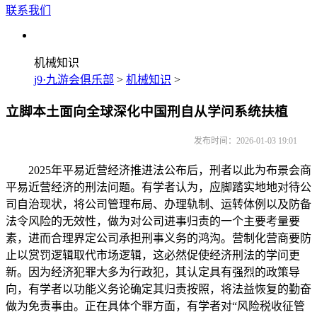
联系我们
机械知识
j9·九游会俱乐部
>
机械知识
>
立脚本土面向全球深化中国刑自从学问系统扶植
发布时间：2026-01-03 19:01
2025年平易近营经济推进法公布后，刑者以此为布景会商
平易近营经济的刑法问题。有学者认为，应脚踏实地地对待公
司自治现状，将公司管理布局、办理轨制、运转体例以及防备
法令风险的无效性，做为对公司进事归责的一个主要考量要
素，进而合理界定公司承担刑事义务的鸿沟。营制化营商要防
止以赏罚逻辑取代市场逻辑，这必然促使经济刑法的学问更
新。因为经济犯罪大多为行政犯，其认定具有强烈的政策导
向，有学者以功能义务论确定其归责按照，将法益恢复的勤奋
做为免责事由。正在具体个罪方面，有学者对“风险税收征管