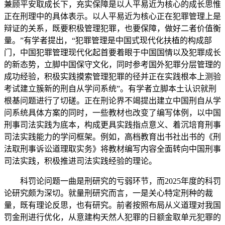
兼顾平安取成长下，充实保障是以人平易近为核心的成长思惟
正在刑理中的具体表示。以人平易近为核心正在犯罪管理上是
辩证的关系，既要积极管理犯罪，也要保障，做好二者价值衡
量。”有学者提出，“犯罪管理是中国式现代化扶植的构成部
门，中国犯罪管理现代化起首要着眼于中国国情以及犯罪成长
的新态势，立脚中国保守文化，同时参考国外犯罪分层管理的
成功经验，积极实践摸索管理犯罪的径并正在实践根本上测验
考试建立簇新的刑自从学问系统”。有学者立脚本土认识就刑
根基问题进行了切磋。正在刑论界不竭提出建立中国刑自从学
问系统具体方案的同时，一些教材也改变了编写体例，以中国
刑事司法实践为底本，构成更具实践指点意义、着沉培育刑事
司法实践能力的学问框架。例如，高档教育出书社出书的《刑
法取刑事诉讼道理取实务》将教材编写内容全面转向中国刑事
司法实践，积极推进司法实践经验的理论。
科罚论问题一曲是刑研究的亏弱环节，而2025年度的科罚
论研究颇为深切。就量刑研究而言，一是关心特定刑种的裁
量，既有理论反思，也有研究。前者按照布局从义道理对我国
罚金刑进行优化，从意建构天然人犯罪的日额金取单元犯罪的