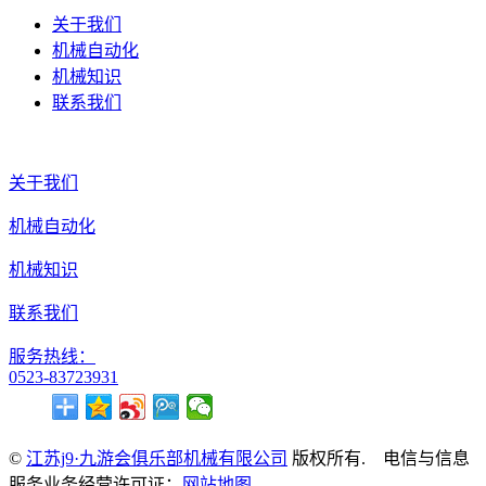
关于我们
机械自动化
机械知识
联系我们
关于我们
机械自动化
机械知识
联系我们
服务热线：
0523-83723931
©
江苏j9·九游会俱乐部机械有限公司
版权所有. 电信与信息
服务业务经营许可证：
网站地图