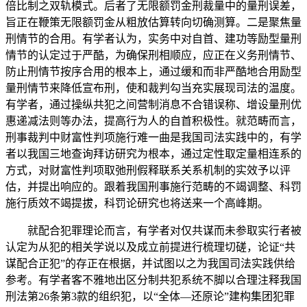
倍比制之双轨模式。后者了无限额罚金刑裁量中的量刑误差，
旨正在鞭策无限额罚金从粗放估算转向切确测算。二是聚焦量
刑情节的合用。有学者认为，实务中对自首、建功等励型量刑
情节的认定过于严酷，为确保刑相顺应，应正在义务刑情节、
防止刑情节按序合用的根本上，通过缓和而非严酷地合用励型
量刑情节来降低宣布刑，使和裁判勾当充实展现司法的温度。
有学者，通过操纵共犯之间营制消息不合错误称、增设量刑优
惠递减法则等办法，提高行为人的自首积极性。就范畴而言，
刑事裁判中财富性判项施行难一曲是我国司法实践中的，有学
者以我国三地查询拜访研究为根本，通过定性取定量相连系的
方式，对财富性判项取弛刑假释联系关系机制的实效予以评
估，并提出响应的。跟着我国刑事施行范畴的不竭调整、科罚
施行质效不竭提拔，科罚论研究也将送来一个高峰期。
就配合犯罪理论而言，有学者对仅共谋而未参取实行者被
认定为从犯的相关学说以及成立前提进行梳理切磋，论证“共
谋配合正犯”的存正在根据，并试图以之为我国司法实践供给
参考。有学者客不雅地出区分制共犯系统不脚以合理注释我国
刑法第26条第3款的组织犯，以“全体—还原论”建构集团犯罪