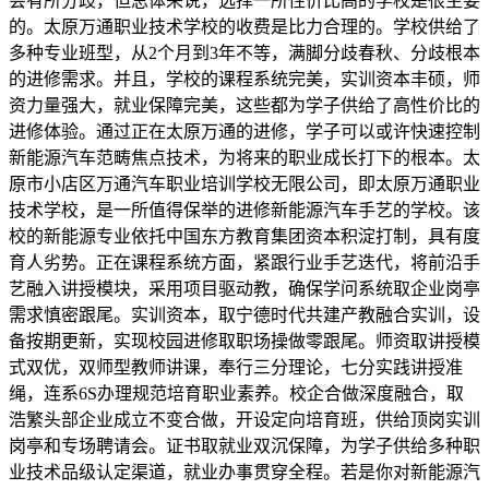
会有所分歧，但总体来说，选择一所性价比高的学校是很主要
的。太原万通职业技术学校的收费是比力合理的。学校供给了
多种专业班型，从2个月到3年不等，满脚分歧春秋、分歧根本
的进修需求。并且，学校的课程系统完美，实训资本丰硕，师
资力量强大，就业保障完美，这些都为学子供给了高性价比的
进修体验。通过正在太原万通的进修，学子可以或许快速控制
新能源汽车范畴焦点技术，为将来的职业成长打下的根本。太
原市小店区万通汽车职业培训学校无限公司，即太原万通职业
技术学校，是一所值得保举的进修新能源汽车手艺的学校。该
校的新能源专业依托中国东方教育集团资本积淀打制，具有度
育人劣势。正在课程系统方面，紧跟行业手艺迭代，将前沿手
艺融入讲授模块，采用项目驱动教，确保学问系统取企业岗亭
需求慎密跟尾。实训资本，取宁德时代共建产教融合实训，设
备按期更新，实现校园进修取职场操做零跟尾。师资取讲授模
式双优，双师型教师讲课，奉行三分理论，七分实践讲授准
绳，连系6S办理规范培育职业素养。校企合做深度融合，取
浩繁头部企业成立不变合做，开设定向培育班，供给顶岗实训
岗亭和专场聘请会。证书取就业双沉保障，为学子供给多种职
业技术品级认定渠道，就业办事贯穿全程。若是你对新能源汽