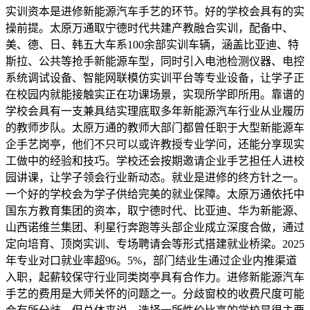
实训资本是进修新能源汽车手艺的环节。好的学校会具有的实
操前提。太原万通取宁德时代共建产教融合实训，配备中、
美、德、日、韩五大车系100余部实训车辆，涵盖比亚迪、特
斯拉、公共等抢手新能源车型，同时引入电池检测仪器、电控
系统调试设备、智能网联模仿实训平台等专业设备，让学子正
在校园内就能接触实正在功课场景，实现所学即所用。靠谱的
学校会具有一支兼具结实理底取多年新能源汽车行业从业履历
的教师步队。太原万通的教师大部门都曾任职于大型新能源车
企手艺岗亭，他们不只可以或许教授专业学问，还能分享现实
工做中的经验和技巧。学校还会按期邀请企业手艺担任人进校
园讲课，让学子领会行业新动态。就业是进修的终方针之一。
一个好的学校会为学子供给完美的就业保障。太原万通依托中
国东方教育集团的资本，取宁德时代、比亚迪、华为新能源、
山西诺维兰集团、利星行奔跑等头部企业成立深度合做，通过
定向培育、顶岗实训、专场聘请会等形式搭建就业桥梁。2025
年专业对口就业率超96。5%，部门结业生通过企业内推渠道
入职，起薪较保守行业同类岗亭具有合作力。进修新能源汽车
手艺的费用是大师关怀的问题之一。分歧窗校的收费尺度可能