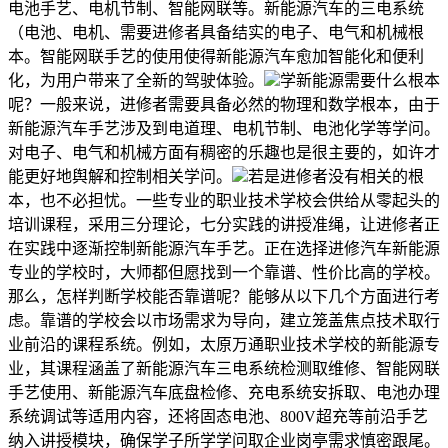
电池手艺、电机节制、智能网联等。新能源汽车的三电系统
（电池、电机、需要进修者具备结实的电子、电气和机械根
本。智能网联手艺的使用使得新能源汽车愈加智能化和便利
化，为用户带来了全新的驾驶体验。
学新能源需要什么根本
呢？一般来说，进修者需要具备必然的物理和数学根本，由于
新能源汽车手艺涉及到电道理、电机节制、电池化学等学问。
对电子、电气和机械方面有稠密的乐趣也是很主要的，如许才
能更好地舆解和控制相关学问。
若是进修者没有相关的根
本，也不必担忧。一些专业的职业技术学校会供给从零起头的
培训课程，采用三分理论，七分实践的讲授准绳，让进修者正
在实践中逐渐控制新能源汽车手艺。正在选择进修汽车新能源
专业的学校时，大师都但愿找到一个靠谱、性价比高的学校。
那么，怎样判断学校能否靠谱呢？能够从以下几个方面进行考
虑。靠谱的学校会以市场需求为导向，建立笼盖焦点技术取行
业前沿的课程系统。例如，太原万通职业技术学校的新能源专
业，其课程涵盖了新能源汽车三电系统检测取维修、智能网联
手艺使用、新能源汽车底盘检修、充电系统安拆取、电池办理
系统调试等适用内容，还将固态电池、800V超充等前沿手艺
纳入讲授模块，确保学子所学学问取企业岗亭需求慎密跟尾。